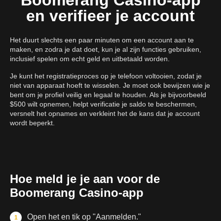
Boomerang Casino-app
en verifieer je account
Het duurt slechts een paar minuten om een account aan te
maken, en zodra je dat doet, kun je al zijn functies gebruiken,
inclusief spelen om echt geld en uitbetaald worden.
Je kunt het registratieproces op je telefoon voltooien, zodat je
niet van apparaat hoeft te wisselen. Je moet ook bewijzen wie je
bent om je profiel veilig en legaal te houden. Als je bijvoorbeeld
$500 wilt opnemen, helpt verificatie je saldo te beschermen,
versnelt het opnames en verkleint het de kans dat je account
wordt beperkt.
Hoe meld je je aan voor de
Boomerang Casino-app
Open het en tik op "Aanmelden."