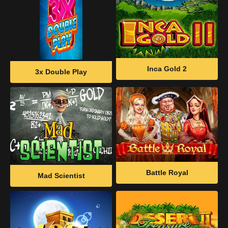
Inca Gold 2
Extra Wild
Battle Royal
Mad Scientist