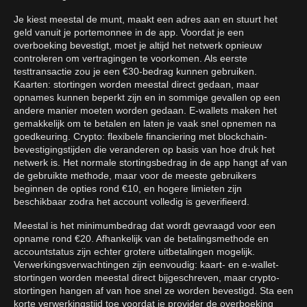
Je kiest meestal de munt, maakt een adres aan en stuurt het
geld vanuit je portemonnee in de app. Voordat je een
overboeking bevestigt, moet je altijd het netwerk opnieuw
controleren om vertragingen te voorkomen. Als eerste
testtransactie zou je een €30-bedrag kunnen gebruiken.
Kaarten: stortingen worden meestal direct gedaan, maar
opnames kunnen beperkt zijn en in sommige gevallen op een
andere manier moeten worden gedaan. E-wallets maken het
gemakkelijk om te betalen en laten je vaak snel opnemen na
goedkeuring. Crypto: flexibele financiering met blockchain-
bevestigingstijden die veranderen op basis van hoe druk het
netwerk is. Het normale stortingsbedrag in de app hangt af van
de gebruikte methode, maar voor de meeste gebruikers
beginnen de opties rond €10, en hogere limieten zijn
beschikbaar zodra het account volledig is geverifieerd.
Meestal is het minimumbedrag dat wordt gevraagd voor een
opname rond €20. Afhankelijk van de betalingsmethode en
accountstatus zijn echter grotere uitbetalingen mogelijk.
Verwerkingsverwachtingen zijn eenvoudig: kaart- en e-wallet-
stortingen worden meestal direct bijgeschreven, maar crypto-
stortingen hangen af van hoe snel ze worden bevestigd. Sta een
korte verwerkingstijd toe voordat je provider de overboeking