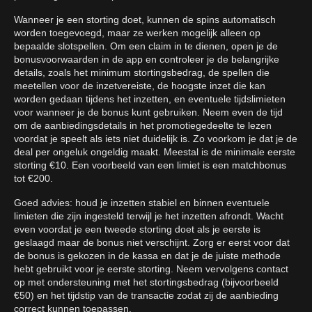
Wanneer je een storting doet, kunnen de spins automatisch
worden toegevoegd, maar ze werken mogelijk alleen op
bepaalde slotspellen. Om een claim in te dienen, open je de
bonusvoorwaarden in de app en controleer je de belangrijke
details, zoals het minimum stortingsbedrag, de spellen die
meetellen voor de inzetvereiste, de hoogste inzet die kan
worden gedaan tijdens het inzetten, en eventuele tijdslimieten
voor wanneer je de bonus kunt gebruiken. Neem even de tijd
om de aanbiedingsdetails in het promotiegedeelte te lezen
voordat je speelt als iets niet duidelijk is. Zo voorkom je dat je de
deal per ongeluk ongeldig maakt. Meestal is de minimale eerste
storting €10. Een voorbeeld van een limiet is een matchbonus
tot €200.
Goed advies: houd je inzetten stabiel en binnen eventuele
limieten die zijn ingesteld terwijl je het inzetten afrondt. Wacht
even voordat je een tweede storting doet als je eerste is
geslaagd maar de bonus niet verschijnt. Zorg er eerst voor dat
de bonus is gekozen in de kassa en dat je de juiste methode
hebt gebruikt voor je eerste storting. Neem vervolgens contact
op met ondersteuning met het stortingsbedrag (bijvoorbeeld
€50) en het tijdstip van de transactie zodat zij de aanbieding
correct kunnen toepassen.