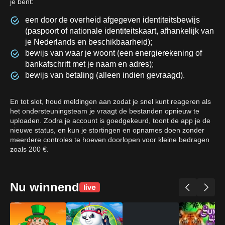
je bent:
een door de overheid afgegeven identiteitsbewijs
(paspoort of nationale identiteitskaart, afhankelijk van
je Nederlands en beschikbaarheid);
bewijs van waar je woont (een energierekening of
bankafschrift met je naam en adres);
bewijs van betaling (alleen indien gevraagd).
En tot slot, houd meldingen aan zodat je snel kunt reageren als
het ondersteuningsteam je vraagt de bestanden opnieuw te
uploaden. Zodra je account is goedgekeurd, toont de app je de
nieuwe status, en kun je stortingen en opnames doen zonder
meerdere controles te hoeven doorlopen voor kleine bedragen
zoals 200 €.
Nu winnend