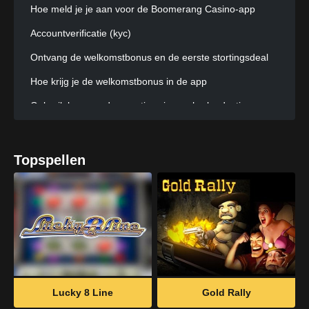
Hoe meld je je aan voor de Boomerang Casino-app
Accountverificatie (kyc)
Ontvang de welkomstbonus en de eerste stortingsdeal
Hoe krijg je de welkomstbonus in de app
Gebruik bonuscodes, gratis spins en herlaadacties
Kaart-, e-wallet- en cryptocurrency-stortingen en-
opnames
Topspellen
Betalingsopties
De Boomerang Casino-app is ontworpen om
uitbetalingen snel te maken
Wanneer je de Boomerang Casino-app downloadt, kun
je slots, live dealer-games en jackpots direct op je
telefoon spelen
Slots
Lucky 8 Line
Gold Rally
Live dealer-games