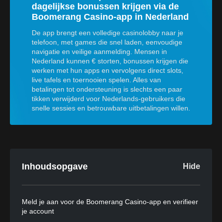
dagelijkse bonussen krijgen via de
Boomerang Casino-app in Nederland
De app brengt een volledige casinolobby naar je
telefoon, met games die snel laden, eenvoudige
navigatie en veilige aanmelding. Mensen in
Nederland kunnen € storten, bonussen krijgen die
werken met hun apps en vervolgens direct slots,
live tafels en toernooien spelen. Alles van
betalingen tot ondersteuning is slechts een paar
tikken verwijderd voor Nederlands-gebruikers die
snelle sessies en betrouwbare uitbetalingen willen.
Inhoudsopgave
Hide
Meld je aan voor de Boomerang Casino-app en verifieer
je account