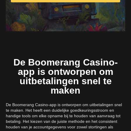
De Boomerang Casino-
app is ontworpen om
uitbetalingen snel te
maken
De Boomerang Casino-app is ontworpen om uitbetalingen snel
te maken. Het heeft een duidelijke goedkeuringsstroom en
handige tools om elke opname bij te houden van aanvraag tot
betaling. Het kiezen van de juiste methode en het consistent
houden van je accountgegevens voor zowel stortingen als