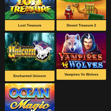
Lost Treasure
Desert Treasure 2
Vampires Vs Wolves
Enchanted Unicorn