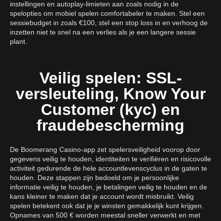
instellingen en autoplay-limieten aan zoals nodig in de
spelopties om mobiel spelen comfortabeler te maken. Stel een
sessiebudget in zoals €100, stel een stop loss in en verhoog de
inzetten niet te snel na een verlies als je een langere sessie
plant.
Veilig spelen: SSL-
versleuteling, Know Your
Customer (kyc) en
fraudebescherming
De Boomerang Casino-app zet spelersveiligheid voorop door
gegevens veilig te houden, identiteiten te verifiëren en risicovolle
activiteit gedurende de hele accountlevenscyclus in de gaten te
houden. Deze stappen zijn bedoeld om je persoonlijke
informatie veilig te houden, je betalingen veilig te houden en de
kans kleiner te maken dat je account wordt misbruikt. Veilig
spelen betekent ook dat je je winsten gemakkelijk kunt krijgen.
Opnames van 500 € worden meestal sneller verwerkt en met