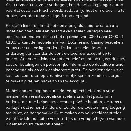
Als u ervoor kiest ze te verhogen, kan de wijziging langer duren
voordat deze van kracht wordt, zodat u tijd hebt om erover na te
denken voordat u meer uitgeeft dan gepland.
Kies één limiet en houd het eenvoudig als u niet weet waar u
moet beginnen. Na een paar weken spelen verlagen veel
spelers hun maandelijkse stortingslimiet van €300 naar €200 of
€100. U kunt de mobiele site van Boomerang Casino bezoeken
en uw account veilig houden. Dit laat u spelen terwijl u
onderweg bent zonder de controle over uw account op te
geven. Wanneer u inlogt vanaf een telefoon of tablet, worden uw
sessie, betalingen en persoonlijke informatie op dezelfde manier
beschermd als op een desktopcomputer. Dit betekent dat u zich
kunt concentreren op verantwoordelijk spelen zonder u zorgen
te maken over het hacken van uw account.
Mobiel gamen mag nooit minder veiligheid betekenen voor
mensen die verantwoordelijke spelers zijn. Het platform is
bedoeld om u te helpen uw account privé te houden, de kans te
verlagen dat iemand anders er zonder uw toestemming toegang
toe krijgt, en het gemakkelijk te maken om veiligheidscontroles
vanaf uw telefoon uit te voeren. Tips om veilig te blijven wanneer
u games op uw telefoon speelt: