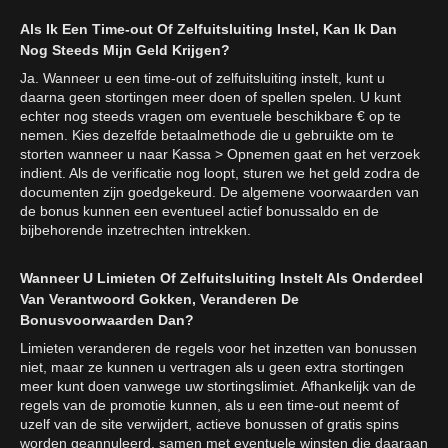
Als Ik Een Time-out Of Zelfuitsluiting Instel, Kan Ik Dan
Nog Steeds Mijn Geld Krijgen?
Ja. Wanneer u een time-out of zelfuitsluiting instelt, kunt u
daarna geen stortingen meer doen of spellen spelen. U kunt
echter nog steeds vragen om eventuele beschikbare € op te
nemen. Kies dezelfde betaalmethode die u gebruikte om te
storten wanneer u naar Kassa > Opnemen gaat en het verzoek
indient. Als de verificatie nog loopt, sturen we het geld zodra de
documenten zijn goedgekeurd. De algemene voorwaarden van
de bonus kunnen een eventueel actief bonussaldo en de
bijbehorende inzetrechten intrekken.
Wanneer U Limieten Of Zelfuitsluiting Instelt Als Onderdeel
Van Verantwoord Gokken, Veranderen De
Bonusvoorwaarden Dan?
Limieten veranderen de regels voor het inzetten van bonussen
niet, maar ze kunnen u vertragen als u geen extra stortingen
meer kunt doen vanwege uw stortingslimiet. Afhankelijk van de
regels van de promotie kunnen, als u een time-out neemt of
uzelf van de site verwijdert, actieve bonussen of gratis spins
worden geannuleerd, samen met eventuele winsten die daaraan