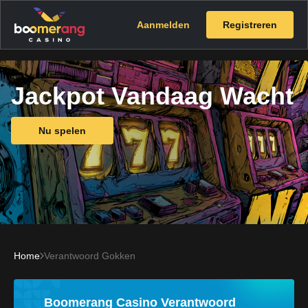
Aanmelden
Registreren
Jackpot Vandaag Wacht
Nu spelen
Home
Verantwoord Gokken
Boomerang Casino Verantwoord