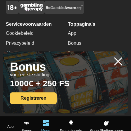
Servicevoorwaarden
Toppagina's
Cookiebeleid
App
Privacybeleid
Bonus
Algemene voorwaarden
Promotiecode
Bonus
Verantwoord Gokken
Geen Stortingsbonus
voor eerste storting
Contacten
1000€ + 250 FS
+31 6 43 52 97 86
info@boomerang-casino-nl.nl
Registreren
© 2026 All Rights
Reserved.
App
Bonus
Menu
Promotiecode
Geen Stortingsbonus