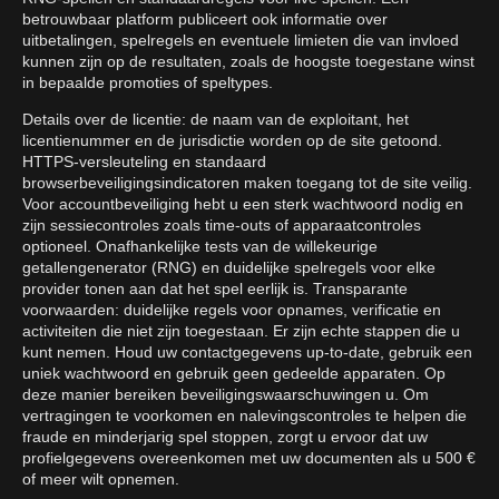
betrouwbaar platform publiceert ook informatie over
uitbetalingen, spelregels en eventuele limieten die van invloed
kunnen zijn op de resultaten, zoals de hoogste toegestane winst
in bepaalde promoties of speltypes.
Details over de licentie: de naam van de exploitant, het
licentienummer en de jurisdictie worden op de site getoond.
HTTPS-versleuteling en standaard
browserbeveiligingsindicatoren maken toegang tot de site veilig.
Voor accountbeveiliging hebt u een sterk wachtwoord nodig en
zijn sessiecontroles zoals time-outs of apparaatcontroles
optioneel. Onafhankelijke tests van de willekeurige
getallengenerator (RNG) en duidelijke spelregels voor elke
provider tonen aan dat het spel eerlijk is. Transparante
voorwaarden: duidelijke regels voor opnames, verificatie en
activiteiten die niet zijn toegestaan. Er zijn echte stappen die u
kunt nemen. Houd uw contactgegevens up-to-date, gebruik een
uniek wachtwoord en gebruik geen gedeelde apparaten. Op
deze manier bereiken beveiligingswaarschuwingen u. Om
vertragingen te voorkomen en nalevingscontroles te helpen die
fraude en minderjarig spel stoppen, zorgt u ervoor dat uw
profielgegevens overeenkomen met uw documenten als u 500 €
of meer wilt opnemen.