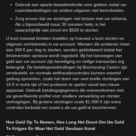
Gebruik een aparte betaalmethode voor gokken zodat uw
casinobestedingen uw andere uitgaven niet beïnvloeden.
Zorg ervoor dat uw stortingen niet botsen met uw schema.
Als u bijvoorbeeld maar 30 minuten hebt, is het
waarschijnlijk niet zinvol om $500 te storten.
U kunt meestal limieten instellen op hoeveel u kunt storten en
uitgeven rechtstreeks in uw account. Mensen die proberen meer
dan 300 € per dag te storten, worden geblokkeerd totdat het
limietvenster opnieuw wordt ingesteld. Bij het toevoegen van
geld aan uw account zijn beveiliging en veilige transacties erg
belangrijk. De betalingsverbindingen bij Boomerang Casino zijn
versleuteld, en normale antifraudecontroles kunnen vreemd
gedrag opmerken, zoals het doen van veel snelle stortingen van
10 € in korte tijd of het proberen te spelen vanaf een nieuw
apparaat. Gebruik betalingsgegevens die overeenkomen met
uw geverifieerde profiel voor snellere verwerking en minder
vertragingen. Bij grotere stortingen zoals $1.000 € zijn extra
controles bedoeld om zowel u als uw geld te beschermen.
Hoe Geld Op Te Nemen, Hoe Lang Het Duurt Om Uw Geld
Te Krijgen En Waar Het Geld Vandaan Komt