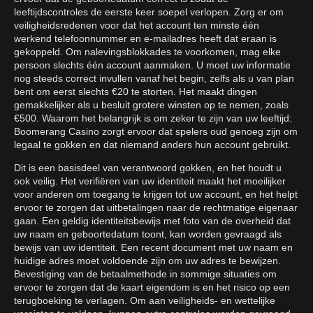
leeftijdscontroles de eerste keer soepel verlopen. Zorg er om
veiligheidsredenen voor dat het account ten minste één
werkend telefoonnummer en e-mailadres heeft dat eraan is
gekoppeld. Om nalevingsblokkades te voorkomen, mag elke
persoon slechts één account aanmaken. U moet uw informatie
nog steeds correct invullen vanaf het begin, zelfs als u van plan
bent om eerst slechts €20 te storten. Het maakt dingen
gemakkelijker als u besluit grotere winsten op te nemen, zoals
€500. Waarom het belangrijk is om zeker te zijn van uw leeftijd:
Boomerang Casino zorgt ervoor dat spelers oud genoeg zijn om
legaal te gokken en dat niemand anders hun account gebruikt.
Dit is een basisdeel van verantwoord gokken, en het houdt u
ook veilig. Het verifiëren van uw identiteit maakt het moeilijker
voor anderen om toegang te krijgen tot uw account, en het helpt
ervoor te zorgen dat uitbetalingen naar de rechtmatige eigenaar
gaan. Een geldig identiteitsbewijs met foto van de overheid dat
uw naam en geboortedatum toont, kan worden gevraagd als
bewijs van uw identiteit. Een recent document met uw naam en
huidige adres moet voldoende zijn om uw adres te bewijzen.
Bevestiging van de betaalmethode in sommige situaties om
ervoor te zorgen dat de kaart eigendom is en het risico op een
terugboeking te verlagen. Om aan veiligheids- en wettelijke