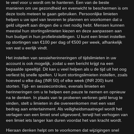
te veel voor u wordt om te hanteren. Een van de beste
manieren om uw gezondheid en evenwicht te beschermen is om
deze tools meteen te gaan gebruiken. Persoonlijke limieten
helpen u uw spel van tevoren te plannen en voorkomen dat u
geld uitgeeft aan dingen die u niet nodig hebt. Mensen kunnen
meestal hun stortingslimieten kiezen en deze aanpassen aan
hun budget in hun profielinstellingen. U kunt een limiet instellen
op stortingen van €100 per dag of €500 per week, afhankelijk
van wat u eerlijk vindt.
Het instellen van sessieherinneringen of tijdslimieten in uw
account is ook mogelijk, zodat u een bericht krijgt na een
bepaalde speeltijd. Dit kan u veel helpen als u de tijd uit het oog
verliest bij snelle spellen. U kunt stortingslimieten instellen, zoals
hoeveel u elke dag (INR 50) of elke week (INR 200) kunt
storten. Tijd- en sessiecontroles, evenals limieten en
herinneringen om u te helpen een pauze te nemen en opnieuw
na te denken. In plaats van te proberen verloren geld terug te
vinden, stelt u limieten in die overeenkomen met een vast
bedrag aan entertainment. Als veiligheidsmaatregel wordt het
verlagen van een limiet snel uitgevoerd, terwijl het verhogen van
een limiet iets langer kan duren voordat het van kracht wordt.
Hieraan denken helpt om te voorkomen dat wijzigingen snel