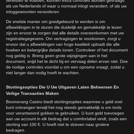
vereisten te voldoen, kunnen extra controles worden gevraagd
als uw Nederlands of waar u normaal inlogt verandert, of als uw
inloggewoonten veranderen.
De snelste manier om goedgekeurd te worden is om
afbeeldingen in te sturen die duidelijk en gemakkelijk te lezen
zijn en ervoor te zorgen dat alle details overeenkomen met uw
registratiegegevens. Om vertragingen te voorkomen, zorgt u
ervoor dat u afbeeldingen van hoge kwaliteit uploadt die alle
hoeken en belangrijke details tonen. Controleer of het document
nog geldig is. Breng geen grote wijzigingen aan in het
document, snijd het te dicht bij en vervaag delen ervan niet. Doe
de nodige controles voordat u om een opname vraagt, zodat u
niet langer dan nodig hoeft te wachten.
Stortingsopties Die U Uw Uitgaven Laten Beheersen En
Veilige Transacties Maken
Boomerang Casino biedt stortingsopties waarmee u geld snel
kunt ontvangen terwijl het nog steeds gemakkelijk is om tools
voor verantwoord gokken te gebruiken. U kunt geld toevoegen
aan uw account in elk bedrag dat u comfortabel vindt, zoals een
storting van 100 €. U hoeft niet te streven naar grotere
bedragen.