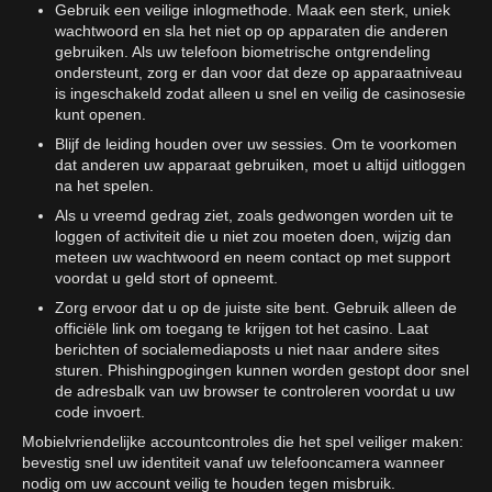
Gebruik een veilige inlogmethode. Maak een sterk, uniek
wachtwoord en sla het niet op op apparaten die anderen
gebruiken. Als uw telefoon biometrische ontgrendeling
ondersteunt, zorg er dan voor dat deze op apparaatniveau
is ingeschakeld zodat alleen u snel en veilig de casinosesie
kunt openen.
Blijf de leiding houden over uw sessies. Om te voorkomen
dat anderen uw apparaat gebruiken, moet u altijd uitloggen
na het spelen.
Als u vreemd gedrag ziet, zoals gedwongen worden uit te
loggen of activiteit die u niet zou moeten doen, wijzig dan
meteen uw wachtwoord en neem contact op met support
voordat u geld stort of opneemt.
Zorg ervoor dat u op de juiste site bent. Gebruik alleen de
officiële link om toegang te krijgen tot het casino. Laat
berichten of socialemediaposts u niet naar andere sites
sturen. Phishingpogingen kunnen worden gestopt door snel
de adresbalk van uw browser te controleren voordat u uw
code invoert.
Mobielvriendelijke accountcontroles die het spel veiliger maken:
bevestig snel uw identiteit vanaf uw telefooncamera wanneer
nodig om uw account veilig te houden tegen misbruik.