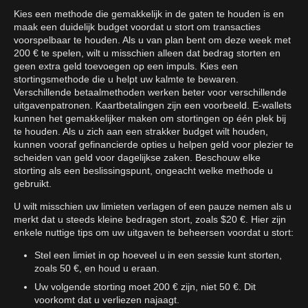
Kies een methode die gemakkelijk in de gaten te houden is en
maak een duidelijk budget voordat u stort om transacties
voorspelbaar te houden. Als u van plan bent om deze week met
200 € te spelen, wilt u misschien alleen dat bedrag storten en
geen extra geld toevoegen op een impuls. Kies een
stortingsmethode die u helpt uw kalmte te bewaren.
Verschillende betaalmethoden werken beter voor verschillende
uitgavenpatronen. Kaartbetalingen zijn een voorbeeld. E-wallets
kunnen het gemakkelijker maken om stortingen op één plek bij
te houden. Als u zich aan een strakker budget wilt houden,
kunnen vooraf gefinancierde opties u helpen geld voor plezier te
scheiden van geld voor dagelijkse zaken. Beschouw elke
storting als een beslissingspunt, ongeacht welke methode u
gebruikt.
U wilt misschien uw limieten verlagen of een pauze nemen als u
merkt dat u steeds kleine bedragen stort, zoals $20 €. Hier zijn
enkele nuttige tips om uw uitgaven te beheersen voordat u stort:
Stel een limiet in op hoeveel u in een sessie kunt storten,
zoals 50 €, en houd u eraan.
Uw volgende storting moet 200 € zijn, niet 50 €. Dit
voorkomt dat u verliezen najaagt.